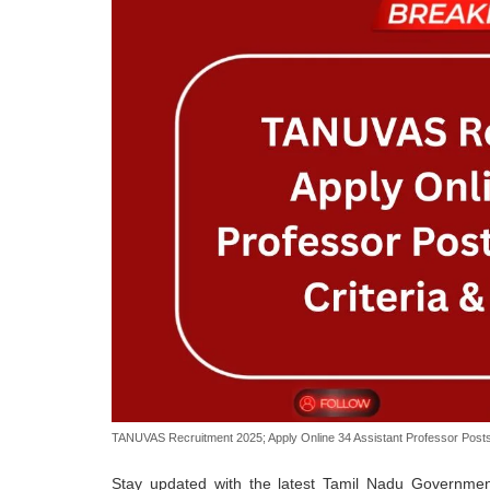
TANUVAS Recruitment 2025; Apply Online 34 Assistant Professor Posts – 
Stay updated with the latest Tamil Nadu Governmen