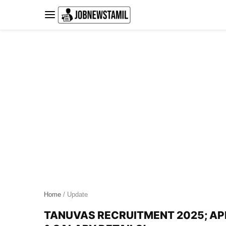
Skip
to
content
Home
/ Update
TANUVAS RECRUITMENT 2025; APP