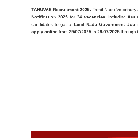
TANUVAS Recruitment 2025:
Tamil Nadu Veterinary a
Notification 2025
for
34 vacancies
, including
Assi
candidates to get a
Tamil Nadu Government Job
i
apply online
from
29/07/2025
to
29/07/2025
through t