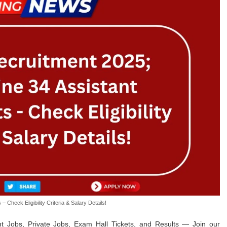
Check Eligibility Criteria & Salary Details!
t Jobs, Private Jobs, Exam Hall Tickets, and Results — Join our