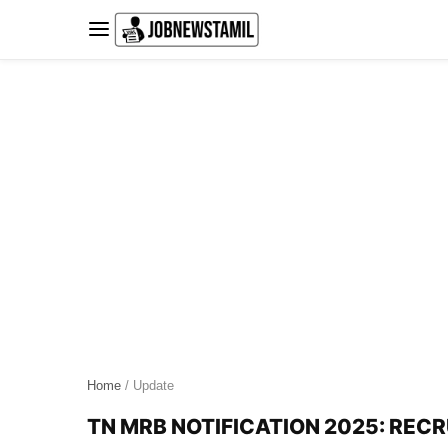
Skip
to
content
Home
/ Update
TN MRB NOTIFICATION 2025: REC