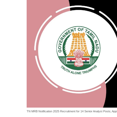
TN MRB Notification 2025 Recruitment for 14 Senior Analyst Posts; App