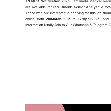
TN MRB Notification 2025
: Tamilnadu Medical Recru
are available for recruitment:
Senior Analyst
. A tot
Those who are interested in applying for this job shoul
online from
28/March/2025
to
17/April/2025
. and 
Information Kindly Join to Our Whatsapp & Telegram 